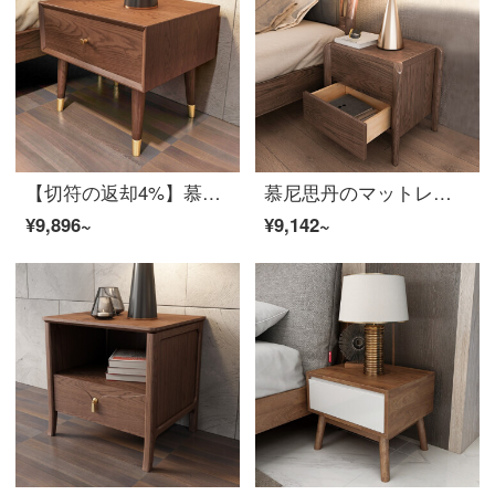
【切符の返却4%】慕尼思丹のベッドヘッド棚丸太ベッドルーム収納物置棚新中国式北欧家具の寝台*1【輸入白蝋の木】
慕尼思丹のマットレスの本当の木のマットレスのベッドルームの棚の白い蝋の木の収納棚の新しい中国式北欧家具の本当の木のマットレス*1【輸入の白い蝋の木】
¥9,896~
¥9,142~