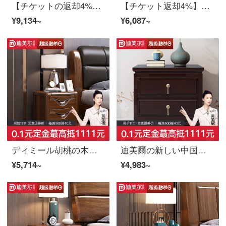
【チケットの返却4%】慕尼思丹のベッドヘッド棚の丸太ベッドルーム収納棚の白蝋材収納棚新中国式北欧家具の丸太棚*1【輸入白蝋木】
【チケット返却4%】慕尼思丹ベッドヘッド棚寝室物入れロッカー新中国式北欧家具ベッドヘッド棚*1【大収納引き出し】
¥9,134~
¥6,087~
ディミール胡桃の木のベッドの棚は、実際の木のシンプルな棚のミニサイドキャビネットのベッドルームの経済型家庭用の近代的な物置棚のベッドヘッドキャビネット（販売だけではない）
迪美爾の新しい中国式の本当の木の寝床の戸棚の双引き出しは物の寝室の家具を保管して棚の大きさの戸型の家庭の寝床の戸棚を収納します（単に撮影して出荷しません）
¥5,714~
¥4,983~