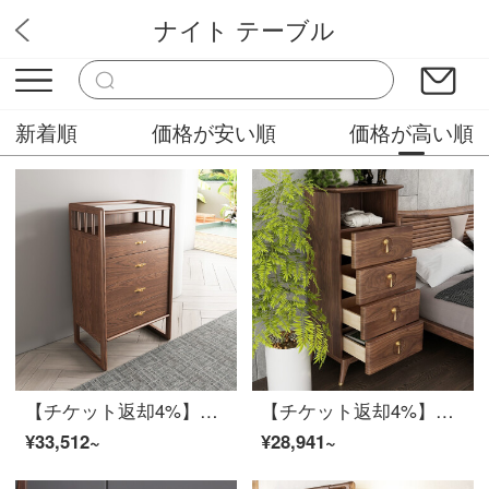
ナイト テーブル
木村家具販売屋
新着順
価格が安い順
価格が高い順
【チケット返却4%】慕尼思丹斗柜ドレッサーベッドルーム収納棚中国北欧辺棚高棚白蝋木棚実木斗キャビネット【輸入白蝋木＋大収納引き出し】
【チケット返却4%】慕尼思丹斗柜ドレッサーベッドルームロッカー中国北欧寝室家具白蝋木箱5斗棚*1【輸入白蝋木】
¥33,512~
¥28,941~