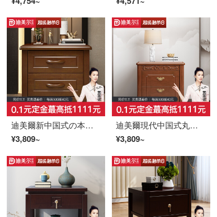
¥4,754~
¥4,571~
迪美爾新中国式の本当の木の寝床の戸棚は実用的で簡単です。寝室の小さな戸口型の経済的なサイドキャビネットの収納棚（単写は出荷できません）
迪美爾現代中国式丸太のマットレスのマットレスの木製のベッドの横に収納棚の寝室が簡単です。現代の小さな戸棚の収納棚*1（単品では出荷できません。）
¥3,809~
¥3,809~