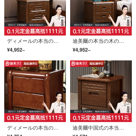
ディメールの本当の木のベッドの頭台は簡単に木造のベッドの隅の戸棚の現代の新しい中国式の収納棚の家具の寝台を予約します（単に売りません）。
迪美爾の本当の木の寝床の棚は簡単に現代の寝室の家具多機能ミニの小型の物置棚の物置棚の寝具の寝床の隅の戸棚を予約します（単に撮影して出荷しません）
¥4,952~
¥4,952~
ディメールの本当の木のベッドの上の棚の引き出しの棚北欧の簡単な寝室の家具柚木色はセットだけを売りません。
迪美爾中国式の本当の木の寝床の現代簡単な予約胡桃の木の新しい中国式の簡単なベッドの横の収納棚の収納物の一体の戸棚*1(単に撮影して出荷しません)