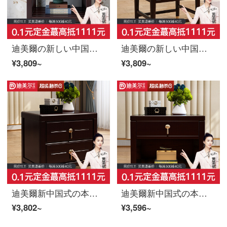
迪美爾の新しい中国式の引き出しの半分は物置棚を開けて、物置棚を収納します。寝室の家と部屋の小さな部屋型のマットレスの頭台(単写は出荷できません。)
迪美爾の新しい中国式の寝床の引き出しの単引出し棚の主な寝室の物置棚の小さい部屋型のベッドの本当の木の辺の戸棚の寝台の戸棚（単に撮影して出荷しません）
¥3,809~
¥3,809~
迪美爾新中国式の本当の木の寝台の引き出しの双引き出しは物棚の小さい戸形の主な寝室の収納棚のベッドの隅の戸棚を置きます（単に撮影して出荷しません）
迪美爾新中国式の本当の木の寝床の棚は近代的で簡単です。寝床の収納棚は軽いです。贅沢な寝床の隅の戸棚はシングルベッドの頭台です。
¥3,802~
¥3,596~