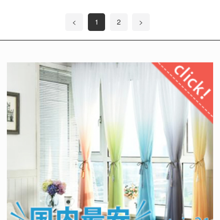
<
1
2
>