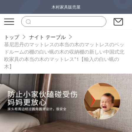
木村家具販売屋
トップ
ナイト テーブル
慕尼思丹のマットレスの本当の木のマットレスのベッ
ドルームの棚の白い蝋の木の収納棚の新しい中国式北
欧家具の本当の木のマットレス*1【輸入の白い蝋の
木】