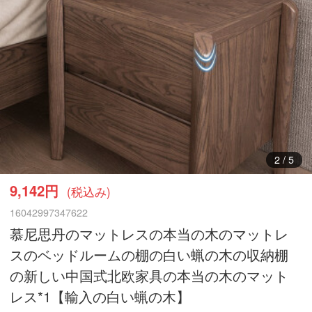
3
/
5
9,142円
(税込み)
16042997347622
慕尼思丹のマットレスの本当の木のマットレ
スのベッドルームの棚の白い蝋の木の収納棚
の新しい中国式北欧家具の本当の木のマット
レス*1【輸入の白い蝋の木】