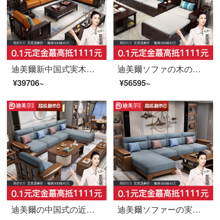
迪美爾新中国式実木ソファ123組現代布芸別荘客間中国風全屋家具独立三人位（布座包）
迪美爾ソファの木のソファーの新しい中国式ソファーのリビングルームの木の高箱の収納物の布芸の角ソファーの組み合わせリビングルームの木製家具の冬夏2用ソファの4人の位+貴妃のベッド+中箱+茶何
¥39706~
¥56595~
迪美爾の中国式の近代的なクルミの木の実木のソファーの小さい家型の回転するソファーの客間は簡単で多い機能を分解してソファーの1+2+3+お茶の何+方面を洗うことができます。
迪美爾ソファーの実木ソファーの組み合わせの小さい部屋型は簡単で現代客間のソファーの独立した二人席を予約します。