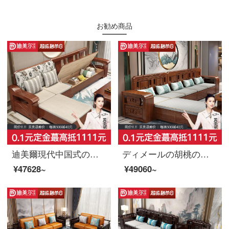
お勧め商品
迪美爾現代中国式の新中国式の実木の保管物のソファー冬夏両用のリビングルームの小室型の整頓布芸ソファーの五人位+貴妃のベッド
ディメールの胡桃の木の実木のソファセット現代中国式別荘の木の客間家具四人位+貴妃のベッド
¥47628~
¥49060~