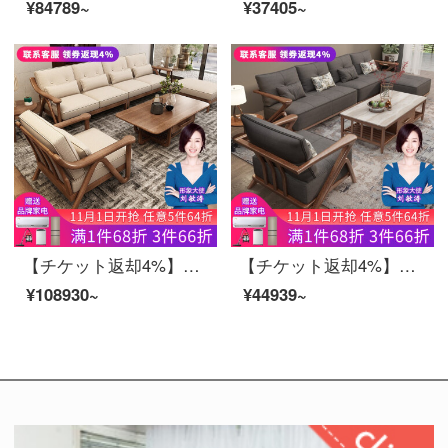
¥84789~
¥37405~
【チケット返却4%】慕尼思丹ソファ全実木ソファ布芸ソファー真皮ソファ北欧新中国式全屋家具セット（アップグレードモデル）シングル位+4人位+足【標準版-通気布芸タイプ+輸入白蝋木】
【チケット返却4%】慕尼思丹ソファ全実木ソファ布芸ソファー北欧新中国式全屋家具セットセットセットセット双手すり3人位【輸入ホワイトワックス木＋布芸座バッグ】
¥108930~
¥44939~