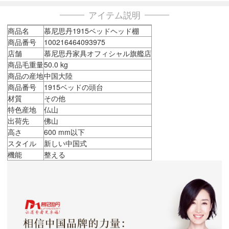
アイテム説明
商品名
慕尼思丹1915ベッドヘッド棚
商品番号
100216464093975
店舗
慕尼思丹家具オフィシャル旗艦店
商品毛重量
50.0 kg
商品の産地
中国大陸
商品番号
1915ベッドの頭台
材質
その他
特色産地
仏山
出荷先
佛山
高さ
600 mm以下
スタイル
新しい中国式
機能
整える