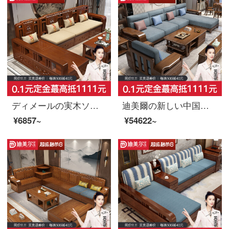
ディメールの実木ソファセットの貴妃のリビングルームの新しい中国式家具のセットの保管物木質ソファセットの茶卓（単品では出荷できません）
迪美爾の新しい中国式の実木のソファーの近代的な小型の部屋型の客間の冬夏の両は貴妃の客間で簡単に木質のスーツの4人の位+貴妃の畳+茶何を使いますか？
¥6857~
¥54622~