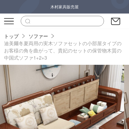
木村家具販売屋
トップ
ソファー
迪美爾冬夏両用の実木ソファセットの小部屋タイプの
お客様の角を曲がって、貴妃のセットの保管物木質の
中国式ソファ1+2+3