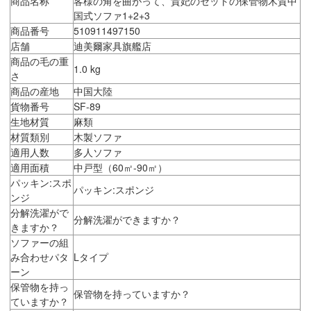
商品名称
客様の角を曲がって、貴妃のセットの保管物木質中
国式ソファ1+2+3
商品番号
510911497150
店舗
迪美爾家具旗艦店
商品の毛の重
1.0 kg
さ
商品の産地
中国大陸
貨物番号
SF-89
生地材質
麻類
材質類別
木製ソファ
適用人数
多人ソファ
適用面積
中戸型（60㎡-90㎡）
パッキン:スポ
パッキン:スポンジ
ンジ
分解洗濯がで
分解洗濯ができますか？
きますか？
ソファーの組
み合わせパタ
Lタイプ
ーン
保管物を持っ
保管物を持っていますか？
ていますか？