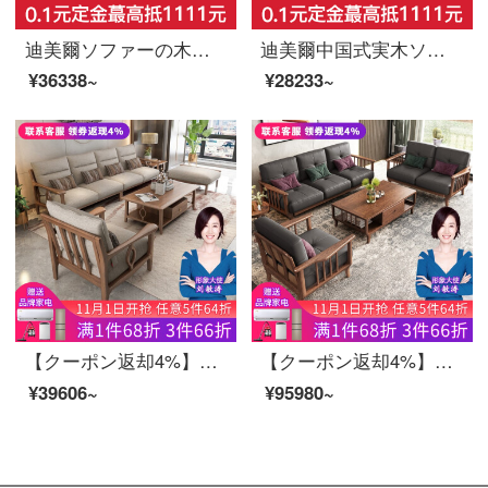
迪美爾ソファーの木のソファーの胡桃の木のソファーの客間の中国式のソファーの現代的な小型の部屋型の実の木の回転角の貴妃は物の木製の家具の3人の位を整える+貴妃のベッド
迪美爾中国式実木ソファセット現代中国式収納セットの大きさの部屋型リビングセットの家具は独立して三人です。
¥36338~
¥28233~
【クーポン返却4%】慕尼思丹ソファ小型全実木ソファリビング布芸ソファー北欧新中国式全屋家具セット（アップグレードモデル）ダブルビット【155*82*95 cm】標準版-通気布スタイル+輸入白蝋木】
【クーポン返却4%】慕尼思丹ソファ客間の頭層の真皮ソファ全実木ソファ新中国北欧全屋家具セットセットセットセットの双手すり4人位【320*85*89 cm】【輸入ホワイトワックス木+頭皮+通気スポンジ】
¥39606~
¥95980~