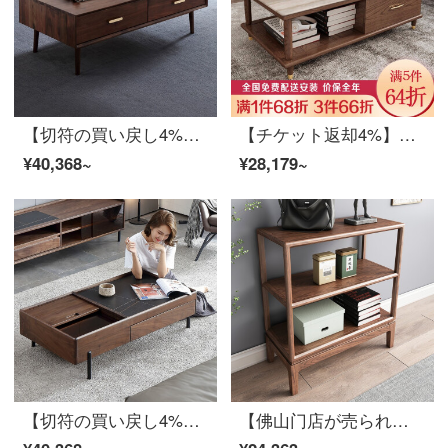
【切符の買い戻し4%】慕尼思丹茶の実木茶の北アメリカ黒胡桃実木茶のテレビボックスの組み合わせ新中国式北欧客間家具保管茶のいくつかの黒胡桃木テレビの棚（1.8*0.35 m）【北米輸入黒胡桃木】
【チケット返却4%】慕尼思丹茶、大理石茶、茶、木茶、北欧中国式客間の家具、ホワイトワックス、茶、テーブルセット【135*75*45 cm】【輸入ホワイトワックス+ホワイト大理石】
¥40,368~
¥28,179~
【切符の買い戻し4%】慕尼思丹茶の実木茶の数は、北米の黒胡桃実木茶の数は、新しい中国式北欧客間家具岩板茶の組み合わせである。
【佛山门店が売られています】慕尼思丹のロッカーソファーの辺の棚の新中国式北欧客間の物置場の多目的な棚の白蝋の木【中の棚+辺の箱】【輸入の白い蝋の木+環境保護のワニス】