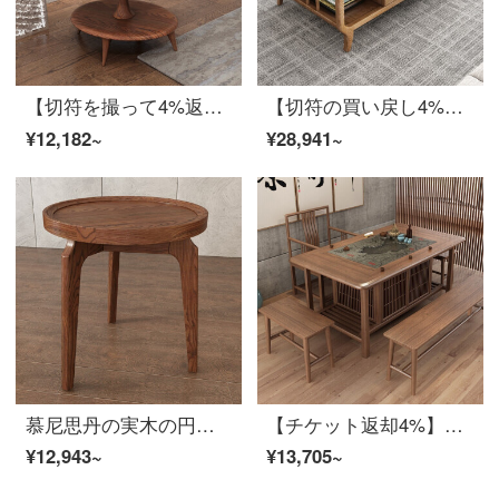
【切符を撮って4%返します】慕尼思丹円のいくつかの実木茶の何の客間が物を蓄えるのは何円ですか？【輸入の白い蝋の木】
【切符の買い戻し4%】慕尼思丹茶の実木茶のいくつかの中国式北欧客間の原木色の家具の白蝋木茶のいくつかのテレビボックスの組み合わせ貯蔵茶のいくつかの実木茶何【輸入白蝋木＋大保存物の引き出し+環境保護ワニス】
¥12,182~
¥28,941~
慕尼思丹の実木の円の何の本当の木の茶の客間の茶の何円のいくつか【輸入の白い蝋の木】
【チケット返却4%】慕尼思丹茶卓の実木茶台新中国式客間火石四角形茶テーブルの白蝋木茶テーブルとテーブル椅子の組み合わせ木のベンチ*1【輸入白蝋木】
¥12,943~
¥13,705~