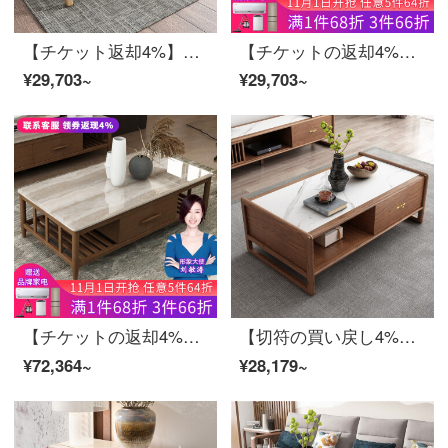
【チケット返却4%】慕尼思丹茶几岩板茶何原木色実木茶何北欧中国式客間家具白蝋木茶何テレビキャビネット組み合わせ実木茶何【120*66*45 cm】【輸入白蝋木+保存物引き出し+環境保護ワニス】
【チケットの返却4%】慕尼思丹茶の実木茶の中国式北欧客間家具の軽奢な風格の白い蝋の木茶のいくつかのテレビの箱の組み合わせ茶卓【135*75*45 cm】【輸入白蝋の木+大きい物の引き出し】
¥29,703~
¥29,703~
【チケットの返却4%】慕尼思丹茶の大理石茶のいくつかの実木茶の北欧中国式客間の家具と茶卓の組み合わせ茶卓+テレビキャビネット【輸入ホワイトワックスの木+大貯蔵空間+環境保護ワニス】
【切符の買い戻し4%】慕尼思丹茶のいくつかの実木茶、新中国式北欧客間の物置きとして、いくつかの岩板茶何白蝋木茶のテレビ棚を組み合わせた岩板テレビキャビネット【輸入ホワイトワックス木＋高硬度岩板＋環境保護ワニス】
¥72,364~
¥28,179~