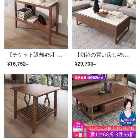
【チケット返却4%】慕尼思丹角のいくつかの実木茶室ソファテーブルの収納物のそばに、いくつかの新中国式北欧客間家具の木の端にある【白い岩板】
【切符の買い戻し4%】慕尼思丹茶の実木茶の幾つかの岩板茶の新中国式北欧客間の物置きとして、数本の白い蝋の木茶を組み合わせた茶卓【国産の白い岩板】
¥16,752~
¥29,703~