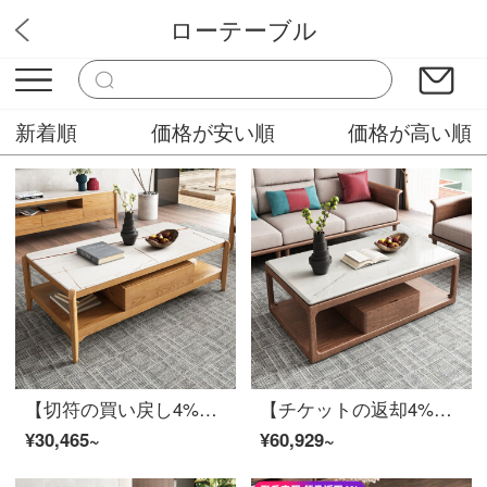
ローテーブル
木村家具販売屋
新着順
価格が安い順
価格が高い順
【切符の買い戻し4%】慕尼思丹茶の実木茶の幾つかの岩板茶の新中国式北欧客間の物置きとして、いくつかの白い蝋の木茶を組み合わせたテーブルセット【136*71*45 cm】【輸入の白い岩板】
【チケットの返却4%】慕尼思丹茶の大理石茶の幾つかの実木茶の北欧中国式客間の家具の茶箱の組み合わせ大理石茶の箱+大理石の茶箱【輸入ホワイトワックスの木+大きい保管空間+環境保護のワニス】
¥30,465~
¥60,929~