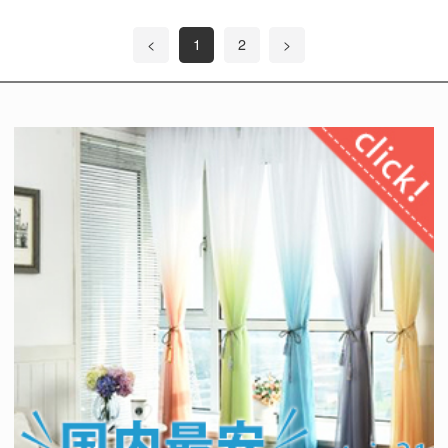
<
1
2
>