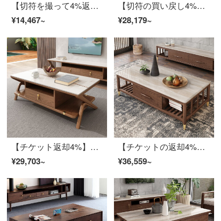
【切符を撮って4%返します】慕尼思丹の実木の方の何客間の角の何の新しい中国式の家具の白い蝋の木の辺の何角の簡単なお茶のテーブルの本当の木の角のいくつか【輸入の白い蝋の木】
【切符の買い戻し4%】慕尼思丹茶の実木茶の新中国式北欧客間の白い蝋の木の家具の軽奢な風格の茶何テレビの箱の組み合わせの本当の木茶何【135*75*46 cm】【輸入の白い蝋の木+大きいものの引き出し+環境保護のワニス】
¥14,467~
¥28,179~
【チケット返却4%】慕尼思丹茶几岩板茶何戸かの小型戸形の実木茶何北欧中国式客間家具白蝋木茶何テレビキャビネット組み合わせの実木茶卓【120*66*45 cm】【輸入白蝋木+保存物引き出し+環境保護ワニス】
【チケットの返却4%】慕尼思丹茶の実木茶の大理石茶の新中国式北欧客間茶の数回のテレビボックスの組み合わせの実木茶の数【140*70*41 cm】【輸入の白い蝋の木+大理石】
¥29,703~
¥36,559~