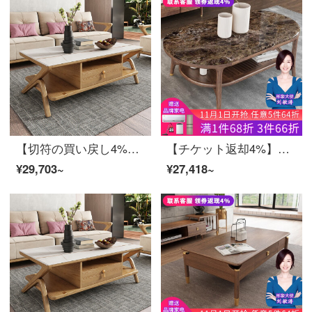
【切符の買い戻し4%】慕尼思丹茶の大理石茶のいくつかの実木茶の北欧中国式客間家具のホワイトワックス木茶のいくつかのテレビボックスの組み合わせ（原木色）の実木茶何【120*66*45 cm】【輸入ホワイトワックスの木+保存物の引き出し+環境保護ワニス】
【チケット返却4%】慕尼思丹茶数理大理石茶楕円形実木茶何新中国北欧客間茶台白蝋木家具大理石茶何【136*75*48 cm】【輸入白蝋木+環境保護ワニス】
¥29,703~
¥27,418~