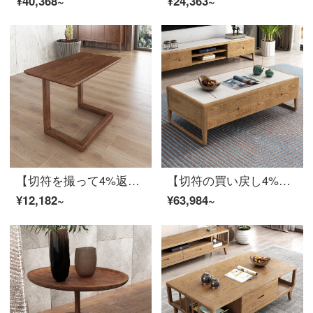
¥40,368~
¥24,363~
【切符を撮って4%返します】慕尼思丹辺のいくつかの実の木の辺のいくつかの客間の小さい茶のソファーの角のいくつかの低い金の辺のいくつか【高さ54 cm】【輸入の白い蝋の木】
【切符の買い戻し4%】慕尼思丹茶の実木茶のいくつかの岩板茶の新中国式北欧客間の物置きとして、何かの白い蝋の木茶の箱を組み合わせた、実木茶何+実木テレビの棚【輸入の白い岩板】
¥12,182~
¥63,984~