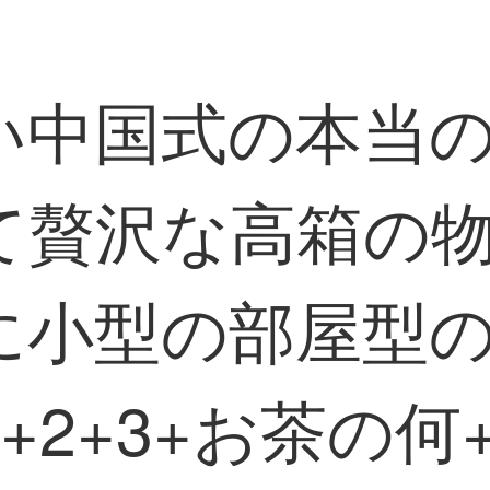
い中国式の本当
て贅沢な高箱の
小型の部屋型の1
+2+3+お茶の何