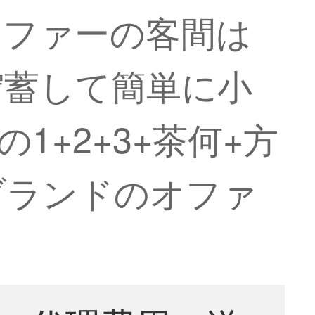
ソファーの客間は
貯蓄して簡単に小
1+2+3+茶何+方
ブランドのオファ