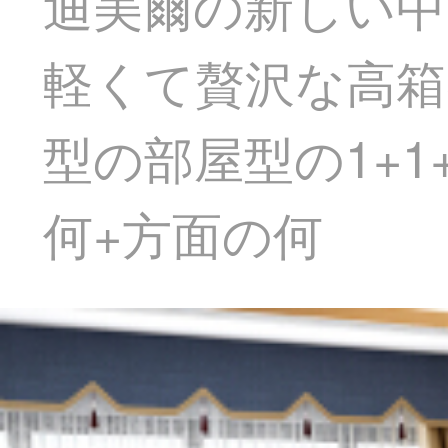
迪美爾の新しい中
軽くて贅沢な高箱
型の部屋型の1+1
何+方面の何