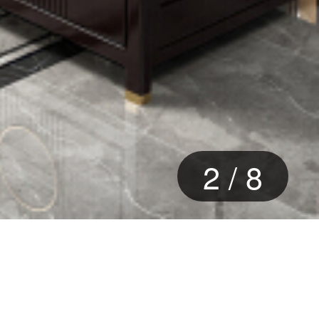
3
/
8