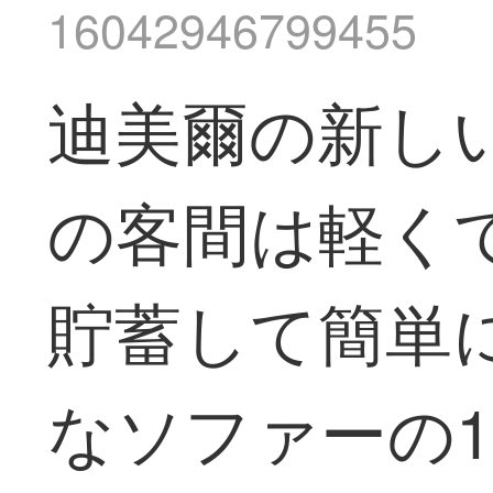
16042946799455
迪美爾の新し
の客間は軽く
貯蓄して簡単に
なソファーの1