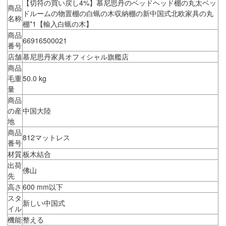
【切符の買い戻し4%】慕尼思丹のベッドヘッド棚の丸太ベッ
商品
ドルームの物置棚の白蝋の木収納棚の新中国式北欧家具の丸
名称
棚*1【輸入白蝋の木】
商品
66916500021
番号
店舗
慕尼思丹家具オフィシャル旗艦店
商品
毛重
50.0 kg
量
商品
の産
中国大陸
地
商品
812マットレス
番号
材質
板木結合
出荷
佛山
先
高さ
600 mm以下
スタ
新しい中国式
イル
機能
整える