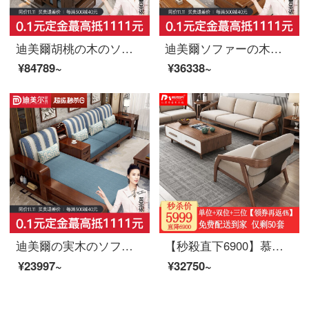
迪美爾胡桃の木のソファー現代中国式の角のソファーは簡単で奢侈な小型の家型の近代的な木製の家具の1+2+3+お茶の何+方面の何
迪美爾ソファーの木のソファーの胡桃の木のソファーの客間の中国式のソファーの現代的な小型の部屋型の実の木の回転角の貴妃は物の木製の家具の3人の位を整える+貴妃のベッド
¥84789~
¥36338~
迪美爾の実木のソファーは組み合わせて分解して洗って客間にゴムの木を詰めて家具を整えることができます。
【秒殺直下6900】慕尼思丹ソファの実木ソファの小さな家型布芸ソファ北欧の新しい中国式家具屋セット【輸入ホワイトワックスの木】ダブルアーム（151*86*66 cm）【輸入ホワイトワックスの木+科学技術シートバッグ】
¥23997~
¥32750~