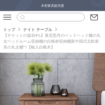
木村家具販売屋
トップ
ナイト テーブル
【チケットの返却4%】慕尼思丹のベッドヘッド棚の丸
太ベッドルーム収納棚の白蝋材収納棚新中国式北欧家
具の丸太棚*1【輸入白蝋木】