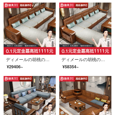
ディメールの胡桃の木の実木のソファーの置物の布芸のソファーの新しい中国式の客間は木の彫刻を組み合わせて簡単に家具を予約します。
ディメールの胡桃の木の実木のソファー冬と夏の両方を使って物を保管する布芸のソファー新中国式の近代的なリビングルームに木の家具を組み合わせた六人位＋貴妃のベッド
¥29406~
¥58354~