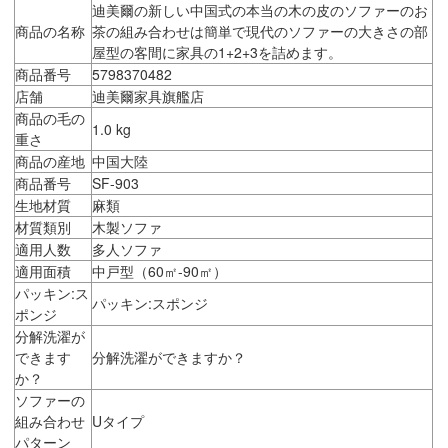
迪美爾の新しい中国式の本当の木の皮のソファーのお
商品の名称
茶の組み合わせは簡単で現代のソファーの大きさの部
屋型の客間に家具の1+2+3を詰めます。
商品番号
5798370482
店舗
迪美爾家具旗艦店
商品の毛の
1.0 kg
重さ
商品の産地
中国大陸
商品番号
SF-903
生地材質
麻類
材質類別
木製ソファ
適用人数
多人ソファ
適用面積
中戸型（60㎡-90㎡）
パッキン:ス
パッキン:スポンジ
ポンジ
分解洗濯が
できます
分解洗濯ができますか？
か？
ソファーの
組み合わせ
Uタイプ
パターン