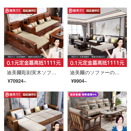
迪美爾彫刻実木ソファセットリビングの小型タイプの現代中国式収納物の高箱回転ソファ冬夏兼用1+1+3
迪美爾のソファーの木のソファーの新しい中国式ソファーのリビングルームの実木高箱の収納物の布芸回転角ソファーの組み合わせリビングルームの木の家具の冬夏の2はソファの数を使います（写真だけでは出荷できません）。
¥70924~
¥9904~