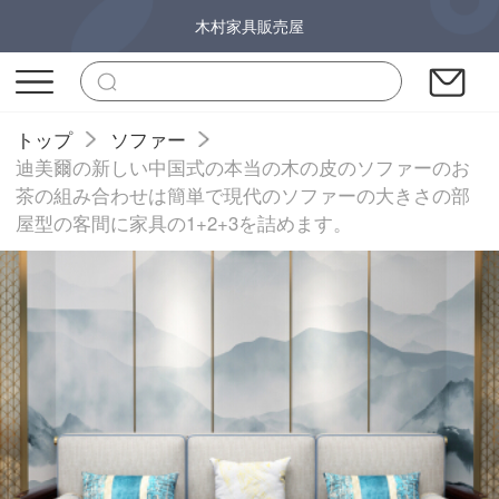
木村家具販売屋
トップ
ソファー
迪美爾の新しい中国式の本当の木の皮のソファーのお
茶の組み合わせは簡単で現代のソファーの大きさの部
屋型の客間に家具の1+2+3を詰めます。