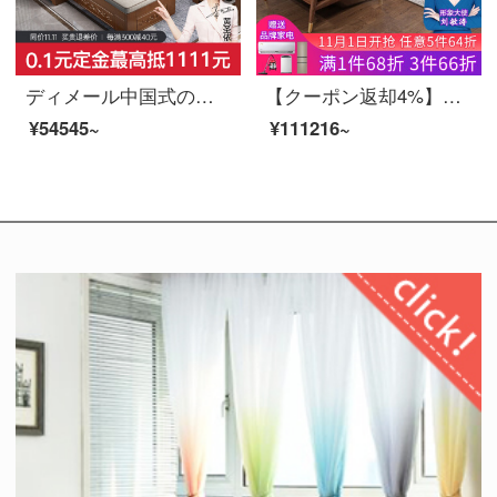
ディメール中国式の木のソファーの彫刻と模様の保存物のミニチュアタイプのベッド引きのタイプは経済型の客間の家具を分解して洗います。六人位+貴妃のベッド。
【クーポン返却4%】慕尼思丹ソファ全実木ソファ新中国北欧客間家具銅木シリーズ逸品全屋セットセット双手すり4人位【278*92*92 cm】【輸入白蝋木+頭皮+通気スポンジ】
¥54545~
¥111216~