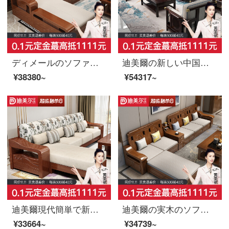
ディメールのソファーの木のソファー、冬と夏の両用ソファーのリビングルームの家具、木の布芸ソファーセットの中国式収納ソファ三人+貴妃(2.1メートル)
迪美爾の新しい中国式の本当の木の皮のソファーのお茶の組み合わせは簡単で現代のソファーの大きさの部屋型の客間に家具の1+2+3を詰めます。
¥38380~
¥54317~
迪美爾現代簡単で新しい中国式のリビングルームの実木ソファセットのソファーは小型の回転角のソファの三人位+長貴妃を洗えます。
迪美爾の実木のソファーは冬と夏の両用の小型の部屋型の近代的な中国式の客間の物の家具の4人の位+貴妃の畳+中箱
¥33664~
¥34739~