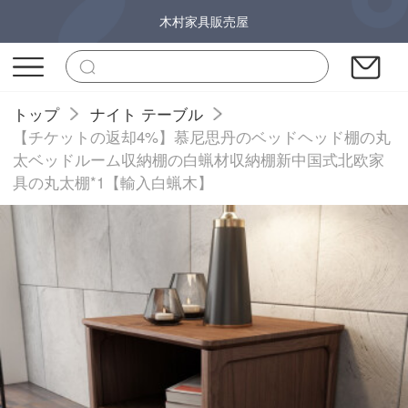
木村家具販売屋
トップ
ナイト テーブル
【チケットの返却4%】慕尼思丹のベッドヘッド棚の丸
太ベッドルーム収納棚の白蝋材収納棚新中国式北欧家
具の丸太棚*1【輸入白蝋木】