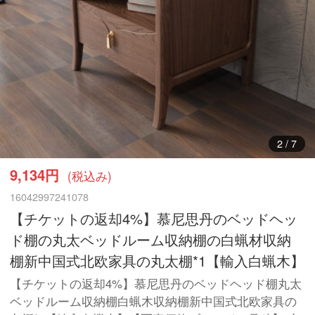
3
/
7
9,134円
(税込み)
16042997241078
【チケットの返却4%】慕尼思丹のベッドヘッ
ド棚の丸太ベッドルーム収納棚の白蝋材収納
棚新中国式北欧家具の丸太棚*1【輸入白蝋木】
【チケットの返却4%】慕尼思丹のベッドヘッド棚丸太
ベッドルーム収納棚白蝋木収納棚新中国式北欧家具の