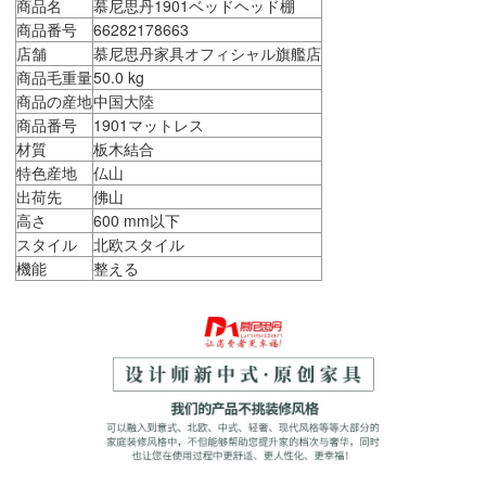
商品名
慕尼思丹1901ベッドヘッド棚
商品番号
66282178663
店舗
慕尼思丹家具オフィシャル旗艦店
商品毛重量
50.0 kg
商品の産地
中国大陸
商品番号
1901マットレス
材質
板木結合
特色産地
仏山
出荷先
佛山
高さ
600 mm以下
スタイル
北欧スタイル
機能
整える