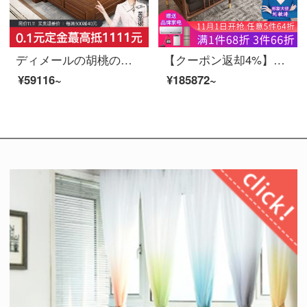
ディメールの胡桃の木の保管物の実木のソファーは現代中国式の小さな家型で、冬と夏の両は貴妃の角を使って簡単に木質の家具の五人位になります。
【クーポン返却4%】慕尼思丹ソファ客間の頭層の真皮ソファ全実木ソファ新中国式北欧全屋家具セットセットのシングル位+ツイン位+3人位【輸入ホワイトワックス木＋頭皮＋通気スポンジ】
¥59116~
¥185872~