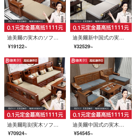
迪美爾の実木のソファーの組合せの貴妃の客間の新しい中国式家具の調度品の木製のソファーの独立した二人の席
迪美爾新中国式の実木ソファセット現代客間には回転コーナーのロッカーがあります。冬と夏の両方には簡単な木質家具があります。
¥19122~
¥32529~
迪美爾彫刻実木ソファセットリビングの小型タイプの現代中国式収納物の高箱回転ソファ冬夏兼用1+1+3
迪美爾中国式の実木ソファセット現代客間の貴妃の角を回転させて、冬夏両用の簡単な貯蔵物である彫刻木ソファ六人位+貴妃のベッド
¥70924~
¥54545~