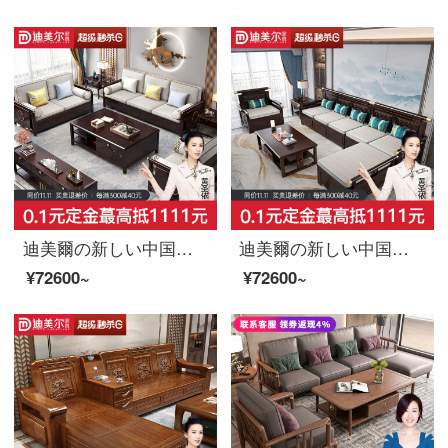
迪美爾の新しい中国式の本当の木のソファーの客間は軽くて贅沢な高箱の物のソファーを貯蓄して簡単に小型の部屋型の1+1+3近代的なソファーの1+2+3+お茶の何+方面の何
迪美爾の新しい中国式ソファーの実木高箱の小部屋型の経済が物の金の客間を貯蓄します。冬と夏の両方は近代的な木の家具を使います。
¥72600~
¥72600~