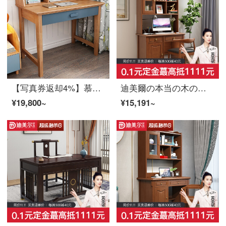
【写真券返却4%】慕尼思丹机実木机コンピュータデスク学習机書斎家具单机【保存機能付き】
迪美爾の本当の木の角のコンピュータのテーブルは簡単で現代の本棚の書棚のデスクトップのコンピュータのテーブルの中国式の家具の学生の本台のコンピュータの机は本棚を持ちます。
¥19,800~
¥15,191~