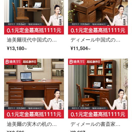
迪美爾現代中国式の木造の机の組み合わせは簡単で寝室の書棚の机の直角のコンピュータのデスクトップの書卓の書写の机の机＋本の椅子の胡桃の色を予約します。
ディメール中国式の木製パソコンデスク家庭用学生デスクトップパソコンデスク書斎書斎書写デスクデスクデスク（三色オプション、備考色）
¥13,180~
¥11,504~
迪美爾の実木の机の家庭用1.2 m寝室のデスクトップの中国式のコンピュータのデスクの書斎の学生は書写のテーブルの1.2メートルのシングルの机
ディメールの書斎家具セットの椅子（写真だけでは出荷できません）