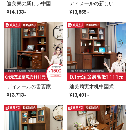
迪美爾の新しい中国式の本当の木の机の近代的な事務机の書画の机の書画の書斎の家具は組み合わせて単に机があります。
ディメールの新しい中国式の木のコンピュータデスク現代机の書斎の簡易書写テーブルとパソコンの机の胡桃色
¥14,193~
¥13,865~
ディメールの書斎家具セットのセットは1.4メートルの机（曲がり角）胡桃色です。
迪美爾実木机中国式家庭用パソコンデスク書斎家具書棚セットパソコンデスク＋椅子
¥13,713~
¥13,401~