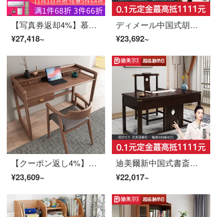
【写真券返却4%】慕尼思丹机実木パソコンデスク書斎家具新中国式テーブル＋パソコンチェア【保存機能付き】
ディメール中国式胡桃木の書棚セット学生用デスクトップパソコンの書棚一体机机＋椅子（1.2メートル）
¥27,418~
¥23,692~
【クーポン返し4%】慕尼思丹デスクデスクのテーブル。北欧中華書斎家具の白い蝋の木学習テーブル。
迪美爾新中国式書斎家具机椅子セット禅意実木事務机セット家具机＋椅子
¥23,609~
¥22,017~