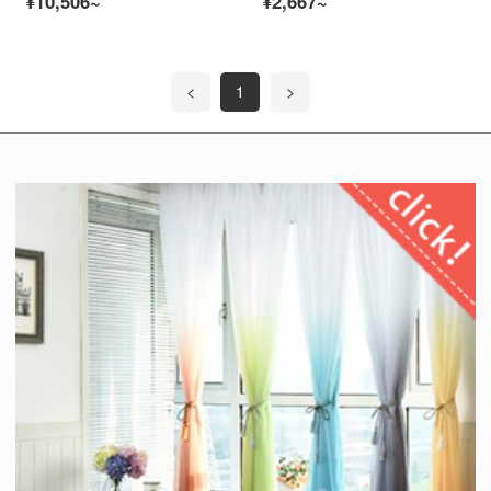
¥10,506~
¥2,667~
<
1
>