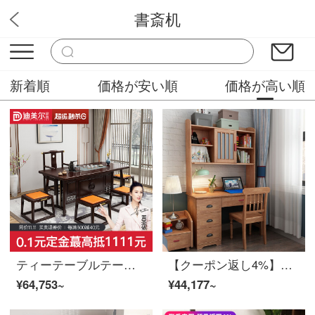
書斎机
木村家具販売屋
新着順
価格が安い順
価格が高い順
ティーテーブルテーブル茶テーブルとテーブルとテーブルを組み合わせた新中国式のテーブル付きのテーブルラバー木の禅の意味中国風のお茶台＋椅子＋ベンチ
【クーポン返し4%】慕尼思丹机実木机コンピュータデスク新中国式北欧書房家具学習テーブルと椅子の組み合わせ実木机＋テーブルと椅子【ゴム木】
¥64,753~
¥44,177~