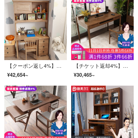
【クーポン返し4%】慕尼思丹机実木机パソコンデスク新中国式北欧書房家具学習テーブルセット実木机＋本椅子【ゴム木】
【チケット返却4%】慕尼思丹デスクデスクのテーブル付き北欧中華書斎家具のホワイトワックス学習テーブル【原木色】シングル木製デスク【1.4*0.735 m】
¥42,654~
¥30,465~