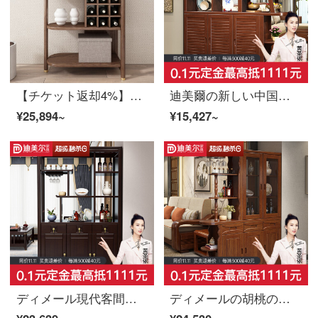
【チケット返却4%】慕尼思丹の実木棚棚棚棚客間斗キャビネット新中国北欧小書棚白蝋木酒キャビネット実木矮箪【輸入白蝋木】
迪美爾の新しい中国式玄関の戸棚のついたての仕切りの戸棚は客間を装飾して入ります。
¥25,894~
¥15,427~
ディメール現代客間のキャビネットは玄関のキャビネットの仕切りを開けて、中国の玄関の間のホールの戸棚の屏風の戸棚は戸棚の間の戸棚を飾ります。
ディメールの胡桃の木の本当の木の間のホールの戸棚の客間の仕切りの戸棚の玄関の酒棚の近代的な中国式の玄関の戸棚の2つ