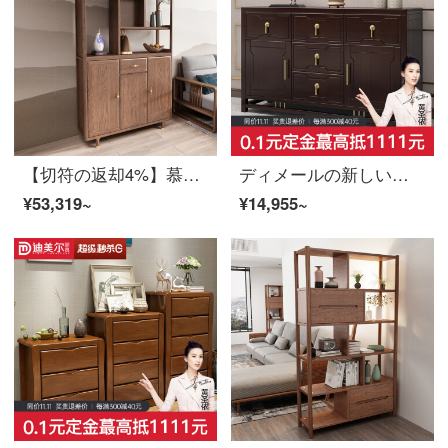
【切符の返却4%】慕尼思丹の仕切り棚の木の棚棚棚棚棚棚棚棚棚棚棚棚棚の棚棚の実木間庁棚【輸入白蝋木＋大収納引き出し】
ディメールの新しい中国式の木の箱は簡単に現代の寝室の引き出し式が経済の倉庫を収納します。
¥53,319~
¥14,955~