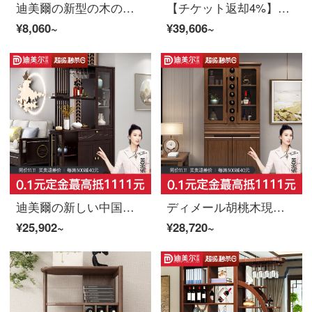
迪美爾の新型の木の斗の箱の中国式の斗の箱の玄関の食器棚は引き出しの戸棚の台所の戸棚を収納します。
【チケット返却4%】慕尼思丹間庁の二重棚棚棚棚棚棚棚棚棚棚棚棚棚棚棚棚棚棚の木枠玄関棚の木仕切り棚【輸入白蝋木】
¥8,060~
¥39,606~
迪美爾の新しい中国式の玄関の戸棚の近代的な軽い贅沢な仕切りの戸棚は簡単に中国式の食器棚の間のホールの戸棚を予約します。
ディメール胡桃木現代中国風の木造酒店の玄関棚レストランの仕切り棚
¥25,902~
¥28,720~