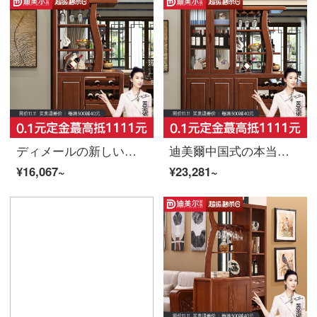
ディメールの新しい中国式の玄関棚は現代簡単で、酒棚を仕切っています。本当の木間庁の戸棚のリビングルームの屏風の玄関棚の両面の下駄箱のキャビネット（ケヤキ色）
迪美爾中国式の本当の木の間のホールの戸棚の仕切りの戸棚の玄関の戸棚の双門の酒屋の現代の簡単な予約の戸棚の物置場の戸棚の胡桃の色
¥16,067~
¥23,281~