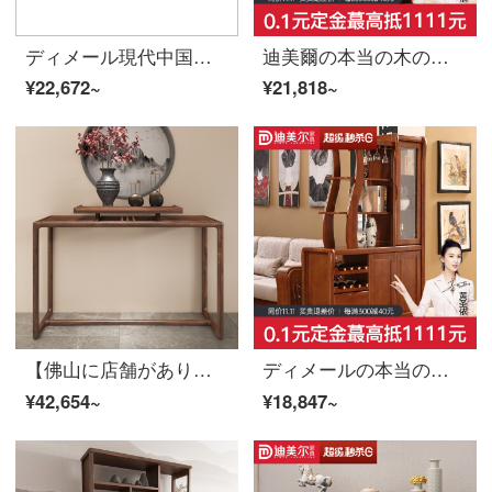
ディメール現代中国式の木造酒販店の玄関棚の3つのドアを開けます。多機能ロッカーの酒棚の胡桃色の3つのドアです。
迪美爾の本当の木の間のホールの戸棚の仕切りの戸棚の玄関の戸棚の双門の酒屋の現代簡単な中国式の玄関の戸棚の胡桃色の中国式胡桃色の双門
¥22,672~
¥21,818~
【佛山に店舗があります】慕尼思丹の玄関台の実木二階建て玄関の台北美輸入黒胡桃の木条案新中国式客間茶台（サイズはカスタマイズ可能）黒胡桃の木玄関台【北米輸入黒胡桃の木＋カスタマイズ可能サイズ】
ディメールの本当の木の間のホールの戸棚の仕切りの戸棚の玄関の戸棚の2つの扉の酒屋の現代の簡単な中国式の玄関の戸棚の間のホールの戸棚
¥42,654~
¥18,847~