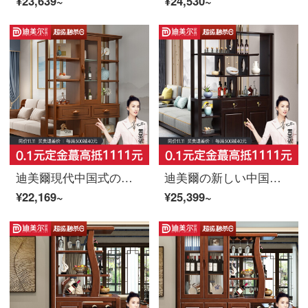
¥23,639~
¥24,530~
迪美爾現代中国式の木造の客間の戸棚の仕切り棚の玄関の酒屋は簡単に戸棚の間のホールの戸棚の胡桃色を予約します。
迪美爾の新しい中国式の木造の客間の玄関の仕切り棚の近代的な屏風の両面の扉のホールの物置棚の引き出しの保管物の間のホールの戸棚の間の戸棚
¥22,169~
¥25,399~