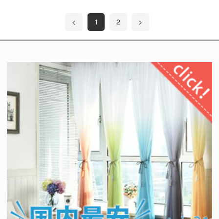
<
1
2
>