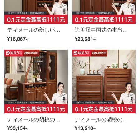
ディメールの新しい中国式の玄関棚は現代簡単で、酒棚を仕切っています。本当の木間庁の戸棚のリビングルームの屏風の玄関棚の両面の下駄箱のキャビネット（ケヤキ色）
迪美爾中国式の本当の木の間のホールの戸棚の仕切りの戸棚の玄関の戸棚の双門の酒屋の現代の簡単な予約の戸棚の物置場の戸棚の胡桃の色
¥16,067~
¥23,281~
ディメールの胡桃の木の本当の木の間のホールの戸棚の客間の仕切りの戸棚の玄関の酒棚の近代的な中国式の簡単な玄関の戸棚の胡桃の木の間のホールの戸棚
ディメールの胡桃の木の実木の近代的な簡約なロッカーの多機能の寝室の戸棚の客間の戸棚の辺の戸棚の収納棚の4斗の箱
¥33,154~
¥13,210~