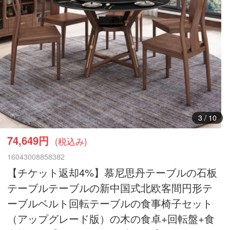
3
/
10
74,649円
(税込み)
16043008858382
【チケット返却4%】慕尼思丹テーブルの石板
テーブルテーブルの新中国式北欧客間円形テ
ーブルベルト回転テーブルの食事椅子セット
（アップグレード版）の木の食卓+回転盤+食