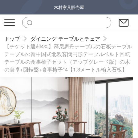
木村家具販売屋
トップ
ダイニング テーブルとチェア
【チケット返却4%】慕尼思丹テーブルの石板テーブル
テーブルの新中国式北欧客間円形テーブルベルト回転
テーブルの食事椅子セット（アップグレード版）の木
の食卓+回転盤+食事椅子*4【1.3メートル輸入石板】