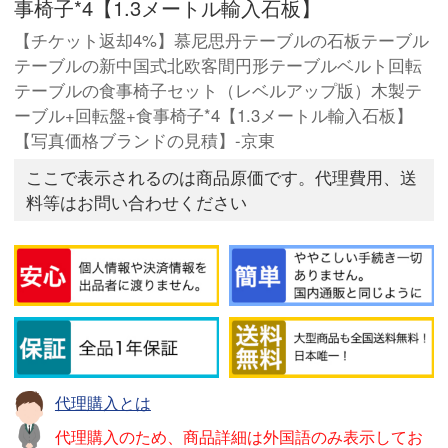
事椅子*4【1.3メートル輸入石板】
【チケット返却4%】慕尼思丹テーブルの石板テーブル
テーブルの新中国式北欧客間円形テーブルベルト回転
テーブルの食事椅子セット（レベルアップ版）木製テ
ーブル+回転盤+食事椅子*4【1.3メートル輸入石板】
【写真価格ブランドの見積】-京東
ここで表示されるのは商品原価です。代理費用、送
料等はお問い合わせください
代理購入とは
代理購入のため、商品詳細は外国語のみ表示してお