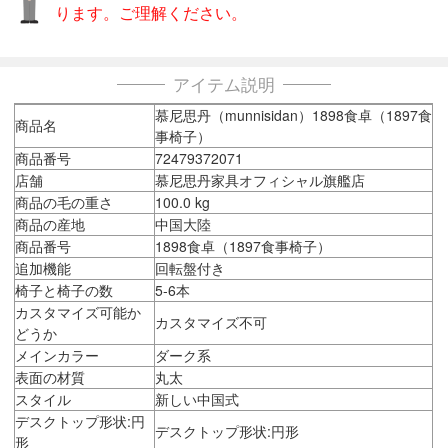
ります。ご理解ください。
アイテム説明
慕尼思丹（munnisidan）1898食卓（1897食
商品名
事椅子）
商品番号
72479372071
店舗
慕尼思丹家具オフィシャル旗艦店
商品の毛の重さ
100.0 kg
商品の産地
中国大陸
商品番号
1898食卓（1897食事椅子）
追加機能
回転盤付き
椅子と椅子の数
5-6本
カスタマイズ可能か
カスタマイズ不可
どうか
メインカラー
ダーク系
表面の材質
丸太
スタイル
新しい中国式
デスクトップ形状:円
デスクトップ形状:円形
形