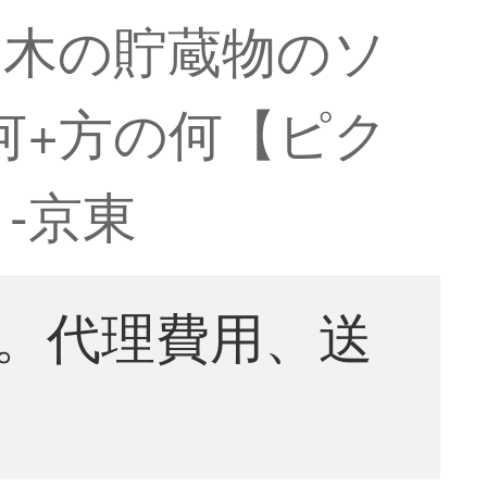
の木の貯蔵物のソ
何+方の何【ピク
-京東
。代理費用、送