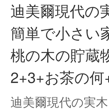
迪美爾現代の
簡単で小さい
桃の木の貯蔵
2+3+お茶の何
迪美爾現代の実木