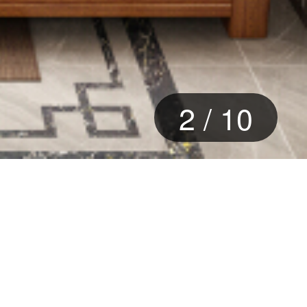
3
/
10