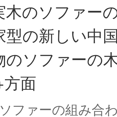
実木のソファー
家型の新しい中
物のソファーの木
+方面
ソファーの組み合