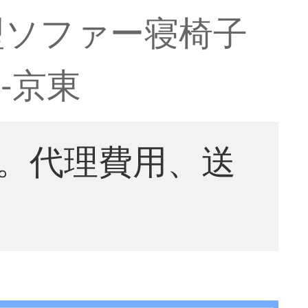
型ソファー寝椅子
-京東
。代理費用、送