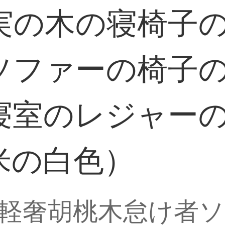
実の木の寝椅子
ソファーの椅子
寝室のレジャー
米の白色）
軽奢胡桃木怠け者