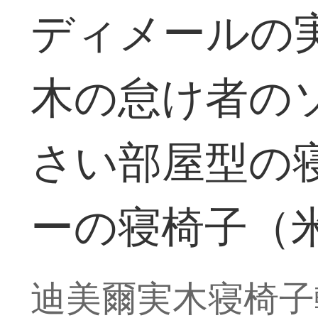
ディメールの
木の怠け者の
さい部屋型の
ーの寝椅子（
迪美爾実木寝椅子