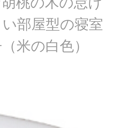
な胡桃の木の怠け
さい部屋型の寝室
子（米の白色）